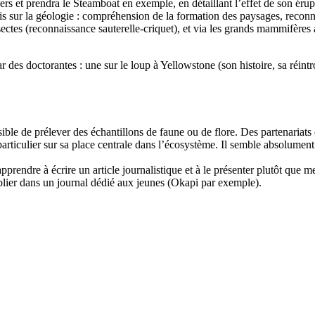
rs et prendra le Steamboat en exemple, en détaillant l’effet de son érup
ris sur la géologie : compréhension de la formation des paysages, reco
sectes (reconnaissance sauterelle-criquet), et via les grands mammifères 
r des doctorantes : une sur le loup à Yellowstone (son histoire, sa réin
sible de prélever des échantillons de faune ou de flore. Des partenariat
particulier sur sa place centrale dans l’écosystème. Il semble absolument
’apprendre à écrire un article journalistique et à le présenter plutôt que
blier dans un journal dédié aux jeunes (Okapi par exemple).