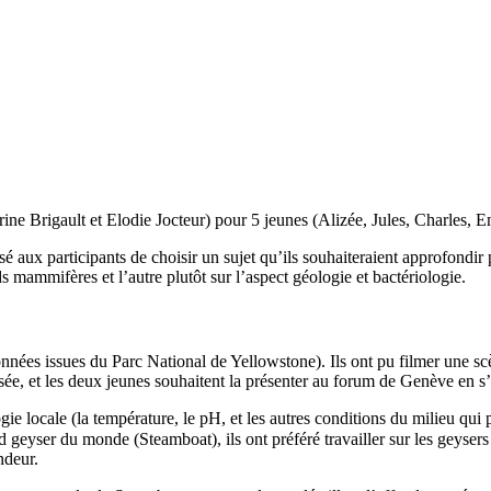
ne Brigault et Elodie Jocteur) pour 5 jeunes (Alizée, Jules, Charles, 
x participants de choisir un sujet qu’ils souhaiteraient approfondir pour
s mammifères et l’autre plutôt sur l’aspect géologie et bactériologie.
onnées issues du Parc National de Yellowstone). Ils ont pu filmer une scè
sée, et les deux jeunes souhaitent la présenter au forum de Genève en s
ogie locale (la température, le pH, et les autres conditions du milieu qui 
geyser du monde (Steamboat), ils ont préféré travailler sur les geysers
ndeur.