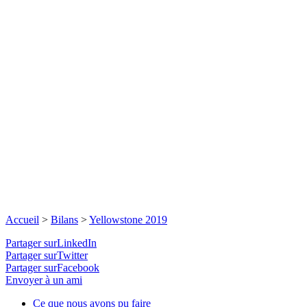
Accueil
>
Bilans
>
Yellowstone 2019
Partager surLinkedIn
Partager surTwitter
Partager surFacebook
Envoyer à un ami
Ce que nous avons pu faire