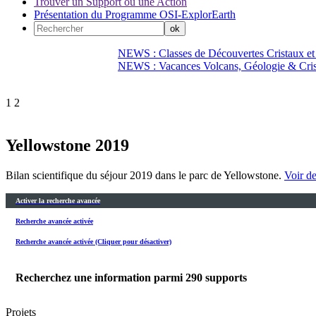
Trouver un Support ou une Action
Présentation du Programme OSI-ExplorEarth
NEWS : Classes de Découvertes Cristaux et
NEWS : Vacances Volcans, Géologie & Cri
1
2
Yellowstone 2019
Bilan scientifique du séjour 2019 dans le parc de Yellowstone.
Voir de
Activer la recherche avancée
Recherche avancée activée
Recherche avancée activée (Cliquer pour désactiver)
Recherchez une information parmi
290
supports
Projets