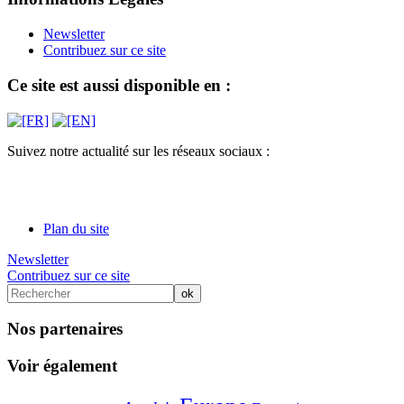
Newsletter
Contribuez sur ce site
Ce site est aussi disponible en :
Suivez notre actualité sur les réseaux sociaux :
Plan du site
Newsletter
Contribuez sur ce site
Nos partenaires
Voir également
3/71
12/71
48/71
71/71
41/71
38/71
6/71
3/71