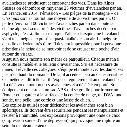
avalanches se produisent et emportent des vies. Dans les Alpes
Suisses on dénombre en moyenne 25 victimes d’avalanches par an.
En France, en 2014, l’émission « Les pièges de la montagne » de
C’est pas sorcier
fournit une moyenne de 30 victimes par an. On
parle d’environ 100 victimes d’avalanches par an dans toute la
chaîne alpine. La majorité des victimes d’avalanches décède par
asphyxie, c’est-à-dire par manque d’air, car lorsque que l’avalanche
s’arrête la neige a expulsé la quasi-totalité de son air. La neige se
densifie et devient très dure. Il devient impossible pour la personne
prise dans la neige de se mouvoir et de se creuser une poche d’air
autour du visage.
Augustin nous raconte son métier de patrouilleur. Chaque matin il
consulte la météo et le bulletin d’avalanche. S’il est nécessaire de
miner, il réveille ces collègues, s’équipe et monte avec les dameuses
jusqu’en haut du domaine. De là, il accède en ski aux sites sensibles.
Ce métier est difficile car il l’expose régulièrement aux avalanches.
Il a déjà vu de nombreuses avalanches et a déjà été emporté. Son
équipement consiste en un sac ABS qui se gonfle pour former un
flotteur et le garder à la surface de la coulée de neige, un DVA, une
sonde, une pelle, une corde et une laisse de chien…
Les explosifs utilisés pour déclencher les avalanches sont bien
spécifiques. Ils doivent être sécuritaires pendant les manipulations et
résister à l’humidité. Les explosions provoquent une onde de choc
(surpression suivie d’une dépression) qui provoque une rupture au
sein du manteau neigeux.