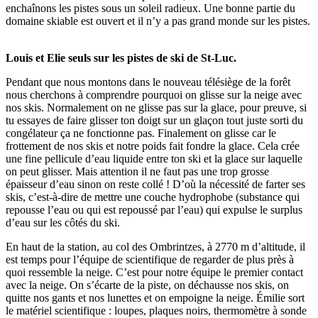
enchaînons les pistes sous un soleil radieux. Une bonne partie du
domaine skiable est ouvert et il n’y a pas grand monde sur les pistes.
Louis et Elie seuls sur les pistes de ski de St-Luc.
Pendant que nous montons dans le nouveau télésiège de la forêt
nous cherchons à comprendre pourquoi on glisse sur la neige avec
nos skis. Normalement on ne glisse pas sur la glace, pour preuve, si
tu essayes de faire glisser ton doigt sur un glaçon tout juste sorti du
congélateur ça ne fonctionne pas. Finalement on glisse car le
frottement de nos skis et notre poids fait fondre la glace. Cela crée
une fine pellicule d’eau liquide entre ton ski et la glace sur laquelle
on peut glisser. Mais attention il ne faut pas une trop grosse
épaisseur d’eau sinon on reste collé ! D’où la nécessité de farter ses
skis, c’est-à-dire de mettre une couche hydrophobe (substance qui
repousse l’eau ou qui est repoussé par l’eau) qui expulse le surplus
d’eau sur les côtés du ski.
En haut de la station, au col des Ombrintzes, à 2770 m d’altitude, il
est temps pour l’équipe de scientifique de regarder de plus près à
quoi ressemble la neige. C’est pour notre équipe le premier contact
avec la neige. On s’écarte de la piste, on déchausse nos skis, on
quitte nos gants et nos lunettes et on empoigne la neige. Émilie sort
le matériel scientifique : loupes, plaques noirs, thermomètre à sonde