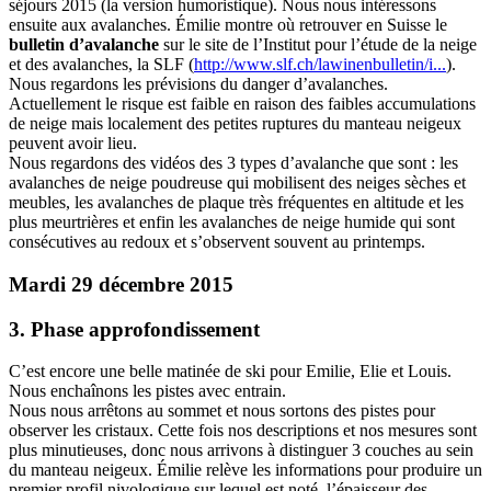
séjours 2015 (la version humoristique). Nous nous intéressons
ensuite aux avalanches. Émilie montre où retrouver en Suisse le
bulletin d’avalanche
sur le site de l’Institut pour l’étude de la neige
et des avalanches, la SLF (
http://www.slf.ch/lawinenbulletin/i...
).
Nous regardons les prévisions du danger d’avalanches.
Actuellement le risque est faible en raison des faibles accumulations
de neige mais localement des petites ruptures du manteau neigeux
peuvent avoir lieu.
Nous regardons des vidéos des 3 types d’avalanche que sont : les
avalanches de neige poudreuse qui mobilisent des neiges sèches et
meubles, les avalanches de plaque très fréquentes en altitude et les
plus meurtrières et enfin les avalanches de neige humide qui sont
consécutives au redoux et s’observent souvent au printemps.
Mardi 29 décembre 2015
3. Phase approfondissement
C’est encore une belle matinée de ski pour Emilie, Elie et Louis.
Nous enchaînons les pistes avec entrain.
Nous nous arrêtons au sommet et nous sortons des pistes pour
observer les cristaux. Cette fois nos descriptions et nos mesures sont
plus minutieuses, donc nous arrivons à distinguer 3 couches au sein
du manteau neigeux. Émilie relève les informations pour produire un
premier profil nivologique sur lequel est noté, l’épaisseur des