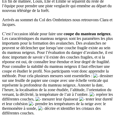
En fin de matinée, Louis, Elie et Emilie se séparent du reste de
l’équipe pour prendre une piste verglacée qui emmène au départ du
nouveau télésiège de la forêt.
Arrivés au sommet du Col des Ombrintzes nous retrouvons Clara et
Jacques.
C’est l’occasion idéale pour faire une
coupe du manteau neigeux
.
Les caractéristiques du manteau neigeux sont les paramètres les plus
importants pour la formation des avalanches. Des avalanches ne
peuvent se déclencher que lorsqu’une couche fragile existe au sein
du manteau neigeux. Pour l’évaluation du danger d’avalanche, il est
donc important de savoir s’il existe des couches fragiles, et si la
réponse est oui, de connaître leur étendue et leur degré de fragilité.
Pour connaître la stabilité du manteau neigeux il faut effectuer une
coupe et étudier le profil. Nos participants vont donc apprendre la
méthode. Pour cela plusieurs mesures sont essentielles :
dessiner
sur une feuille de papier une coupe avec une échelle verticale qui
représente la profondeur du manteau neigeux. Annoter la date,
l’heure, la localisation de la zone étudiée, l’altitude, l’orientation du
versant, la déclivité, la température de l’air à l’ombre.
repérer les
différentes couches,
mesurer leur épaisseur
tester leur dureté
et leur cohésion
prendre les températures de la neige avec le
thermomètre à sonde,
décrire et identifier les cristaux des
différentes couches.