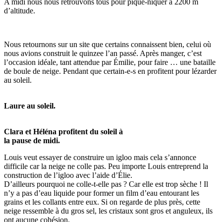
A midi nous nous retrouvons tous pour pique-niquer à 2200 m
d’altitude.
Nous retournons sur un site que certains connaissent bien, celui où
nous avions construit le quinzee l’an passé. Après manger, c’est
l’occasion idéale, tant attendue par Émilie, pour faire … une bataille
de boule de neige. Pendant que certain-e-s en profitent pour lézarder
au soleil.
Laure au soleil.
Clara et Héléna profitent du soleil à
la pause de midi.
Louis veut essayer de construire un igloo mais cela s’annonce
difficile car la neige ne colle pas. Peu importe Louis entreprend la
construction de l’igloo avec l’aide d’Élie.
D’ailleurs pourquoi ne colle-t-elle pas ? Car elle est trop sèche ! Il
n’y a pas d’eau liquide pour former un film d’eau entourant les
grains et les collants entre eux. Si on regarde de plus près, cette
neige ressemble à du gros sel, les cristaux sont gros et anguleux, ils
ont aucune cohésion.