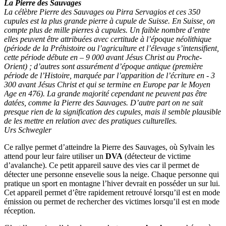
La Pierre des Sauvages
La célèbre Pierre des Sauvages ou Pirra Servagios et ces 350
cupules est la plus grande pierre à cupule de Suisse. En Suisse, on
compte plus de mille pierres à cupules. Un faible nombre d’entre
elles peuvent être attribuées avec certitude à l’époque néolithique
(période de la Préhistoire ou l’agriculture et l’élevage s’intensifient,
cette période débute en – 9 000 avant Jésus Christ au Proche-
Orient) ; d’autres sont assurément d’époque antique (première
période de l’Histoire, marquée par l’apparition de l’écriture en - 3
300 avant Jésus Christ et qui se termine en Europe par le Moyen
Age en 476). La grande majorité cependant ne peuvent pas être
datées, comme la Pierre des Sauvages. D’autre part on ne sait
presque rien de la signification des cupules, mais il semble plausible
de les mettre en relation avec des pratiques culturelles.
Urs Schwegler
Ce rallye permet d’atteindre la Pierre des Sauvages, où Sylvain les
attend pour leur faire utiliser un
DVA
(détecteur de victime
d’avalanche). Ce petit appareil sauve des vies car il permet de
détecter une personne ensevelie sous la neige. Chaque personne qui
pratique un sport en montagne l’hiver devrait en posséder un sur lui.
Cet appareil permet d’être rapidement retrouvé lorsqu’il est en mode
émission ou permet de rechercher des victimes lorsqu’il est en mode
réception.