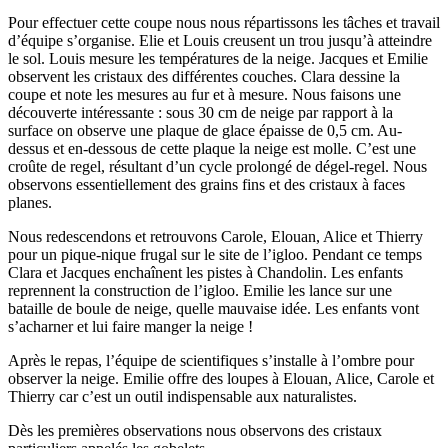
Pour effectuer cette coupe nous nous répartissons les tâches et travail
d’équipe s’organise. Elie et Louis creusent un trou jusqu’à atteindre
le sol. Louis mesure les températures de la neige. Jacques et Emilie
observent les cristaux des différentes couches. Clara dessine la
coupe et note les mesures au fur et à mesure. Nous faisons une
découverte intéressante : sous 30 cm de neige par rapport à la
surface on observe une plaque de glace épaisse de 0,5 cm. Au-
dessus et en-dessous de cette plaque la neige est molle. C’est une
croûte de regel, résultant d’un cycle prolongé de dégel-regel. Nous
observons essentiellement des grains fins et des cristaux à faces
planes.
Nous redescendons et retrouvons Carole, Elouan, Alice et Thierry
pour un pique-nique frugal sur le site de l’igloo. Pendant ce temps
Clara et Jacques enchaînent les pistes à Chandolin. Les enfants
reprennent la construction de l’igloo. Emilie les lance sur une
bataille de boule de neige, quelle mauvaise idée. Les enfants vont
s’acharner et lui faire manger la neige !
Après le repas, l’équipe de scientifiques s’installe à l’ombre pour
observer la neige. Emilie offre des loupes à Elouan, Alice, Carole et
Thierry car c’est un outil indispensable aux naturalistes.
Dès les premières observations nous observons des cristaux