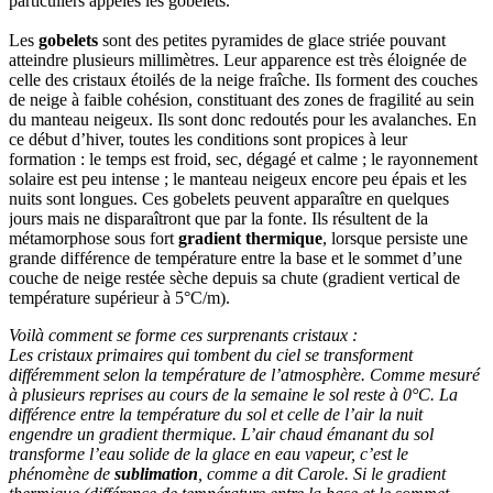
particuliers appelés les gobelets.
Les
gobelets
sont des petites pyramides de glace striée pouvant
atteindre plusieurs millimètres. Leur apparence est très éloignée de
celle des cristaux étoilés de la neige fraîche. Ils forment des couches
de neige à faible cohésion, constituant des zones de fragilité au sein
du manteau neigeux. Ils sont donc redoutés pour les avalanches. En
ce début d’hiver, toutes les conditions sont propices à leur
formation : le temps est froid, sec, dégagé et calme ; le rayonnement
solaire est peu intense ; le manteau neigeux encore peu épais et les
nuits sont longues. Ces gobelets peuvent apparaître en quelques
jours mais ne disparaîtront que par la fonte. Ils résultent de la
métamorphose sous fort
gradient thermique
, lorsque persiste une
grande différence de température entre la base et le sommet d’une
couche de neige restée sèche depuis sa chute (gradient vertical de
température supérieur à 5°C/m).
Voilà comment se forme ces surprenants cristaux :
Les cristaux primaires qui tombent du ciel se transforment
différemment selon la température de l’atmosphère. Comme mesuré
à plusieurs reprises au cours de la semaine le sol reste à 0°C. La
différence entre la température du sol et celle de l’air la nuit
engendre un gradient thermique. L’air chaud émanant du sol
transforme l’eau solide de la glace en eau vapeur, c’est le
phénomène de
sublimation
, comme a dit Carole. Si le gradient