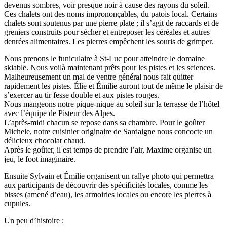
devenus sombres, voir presque noir à cause des rayons du soleil.
Ces chalets ont des noms imprononçables, du patois local. Certains
chalets sont soutenus par une pierre plate ; il s’agit de raccards et de
greniers construits pour sécher et entreposer les céréales et autres
denrées alimentaires. Les pierres empêchent les souris de grimper.
Nous prenons le funiculaire à St-Luc pour atteindre le domaine
skiable. Nous voilà maintenant prêts pour les pistes et les sciences.
Malheureusement un mal de ventre général nous fait quitter
rapidement les pistes. Élie et Émilie auront tout de même le plaisir de
s’exercer au tir fesse double et aux pistes rouges.
Nous mangeons notre pique-nique au soleil sur la terrasse de l’hôtel
avec l’équipe de Pisteur des Alpes.
L’après-midi chacun se repose dans sa chambre. Pour le goûter
Michele, notre cuisinier originaire de Sardaigne nous concocte un
délicieux chocolat chaud.
Après le goûter, il est temps de prendre l’air, Maxime organise un
jeu, le foot imaginaire.
Ensuite Sylvain et Émilie organisent un rallye photo qui permettra
aux participants de découvrir des spécificités locales, comme les
bisses (amené d’eau), les armoiries locales ou encore les pierres à
cupules.
Un peu d’histoire :