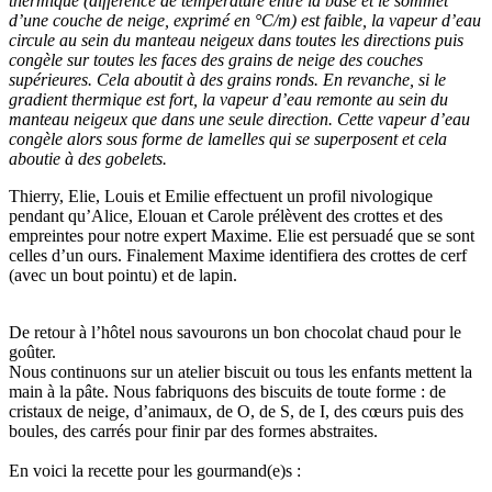
thermique (différence de température entre la base et le sommet
d’une couche de neige, exprimé en °C/m) est faible, la vapeur d’eau
circule au sein du manteau neigeux dans toutes les directions puis
congèle sur toutes les faces des grains de neige des couches
supérieures. Cela aboutit à des grains ronds. En revanche, si le
gradient thermique est fort, la vapeur d’eau remonte au sein du
manteau neigeux que dans une seule direction. Cette vapeur d’eau
congèle alors sous forme de lamelles qui se superposent et cela
aboutie à des gobelets.
Thierry, Elie, Louis et Emilie effectuent un profil nivologique
pendant qu’Alice, Elouan et Carole prélèvent des crottes et des
empreintes pour notre expert Maxime. Elie est persuadé que se sont
celles d’un ours. Finalement Maxime identifiera des crottes de cerf
(avec un bout pointu) et de lapin.
De retour à l’hôtel nous savourons un bon chocolat chaud pour le
goûter.
Nous continuons sur un atelier biscuit ou tous les enfants mettent la
main à la pâte. Nous fabriquons des biscuits de toute forme : de
cristaux de neige, d’animaux, de O, de S, de I, des cœurs puis des
boules, des carrés pour finir par des formes abstraites.
En voici la recette pour les gourmand(e)s :