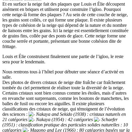
Et en surface la neige fait des plaques que Louis et Élie découpent
aisément en briques et utilisent pour construire l’igloo. Pourquoi
cette neige-là forme des plaques ? Au sein de cette couche de neige,
les grains sont collés, ce qui forme une plaque. Il existe plusieurs
types de cohésion de la neige qui dépend de la nature et du nombre
de liaisons entre les grains. Ici la neige est essentiellement constituée
de grains fins, collée par des ponts de glace. Cette neige forme une
couche serrée et portante, présentant une bonne cohésion dite de
frittage.
Louis et Élie construisent finalement une partie de l’igloo, le reste
sera pour le lendemain.
Nous rentrons tous à l’hôtel pour débuter une séance d’activité en
salle.
Des photos de divers cristaux de neige dite fraîche car fraîchement
tombée du ciel permettent de réaliser toute la diversité de la neige.
Certains cristaux sont bien connus comme les étoiles, mais d’autres
en revanche sont surprenants, comme les boutons de manchettes, les
balles de fusil ou encore les aiguilles. Il existe plusieurs
classifications des cristaux de neige, qui témoignent de l’évolution
des sciences :
Nakaya and Sekido (1938) : cristaux naturels en
21 catégories
Nakaya (1954) : 42 catégories
Schaefer
(1951) : classification pratique des particules solides naturelles : 10
catégories
Magono and Lee (1966) : 80 catégories basées sur la