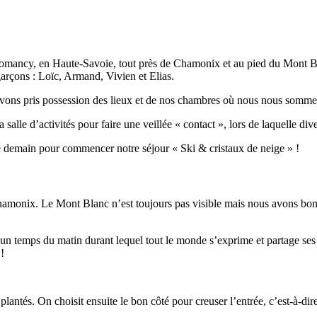
Domancy, en Haute-Savoie, tout près de Chamonix et au pied du Mont B
 garçons : Loïc, Armand, Vivien et Elias.
ons pris possession des lieux et de nos chambres où nous nous sommes i
lle d’activités pour faire une veillée « contact », lors de laquelle div
me demain pour commencer notre séjour « Ski & cristaux de neige » !
hamonix. Le Mont Blanc n’est toujours pas visible mais nous avons bon 
 un temps du matin durant lequel tout le monde s’exprime et partage ses
!
plantés. On choisit ensuite le bon côté pour creuser l’entrée, c’est-à-dir