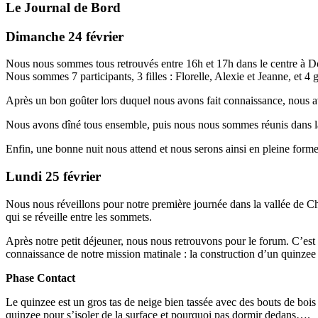
Le Journal de Bord
Dimanche 24 février
Nous nous sommes tous retrouvés entre 16h et 17h dans le centre à 
Nous sommes 7 participants, 3 filles : Florelle, Alexie et Jeanne, et 4
Après un bon goûter lors duquel nous avons fait connaissance, nous av
Nous avons dîné tous ensemble, puis nous nous sommes réunis dans la sa
Enfin, une bonne nuit nous attend et nous serons ainsi en pleine for
Lundi 25 février
Nous nous réveillons pour notre première journée dans la vallée de C
qui se réveille entre les sommets.
Après notre petit déjeuner, nous nous retrouvons pour le forum. C’est
connaissance de notre mission matinale : la construction d’un quinzee 
Phase Contact
Le quinzee est un gros tas de neige bien tassée avec des bouts de bois 
quinzee pour s’isoler de la surface et pourquoi pas dormir dedans….