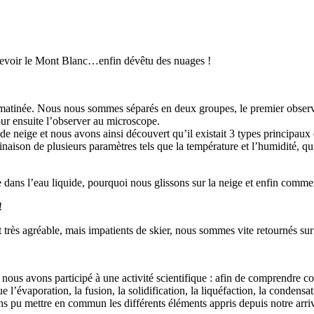
ercevoir le Mont Blanc…enfin dévêtu des nuages !
 la matinée. Nous nous sommes séparés en deux groupes, le premier obser
our ensuite l’observer au microscope.
eige et nous avons ainsi découvert qu’il existait 3 types principaux de cr
aison de plusieurs paramètres tels que la température et l’humidité, qui 
dans l’eau liquide, pourquoi nous glissons sur la neige et enfin commen
!
t très agréable, mais impatients de skier, nous sommes vite retournés sur
 nous avons participé à une activité scientifique : afin de comprendre 
e l’évaporation, la fusion, la solidification, la liquéfaction, la condensa
ons pu mettre en commun les différents éléments appris depuis notre arri