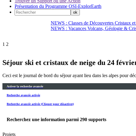
Trouver un Support ou une Action
Présentation du Programme OSI-ExplorEarth
NEWS : Classes de Découvertes Cristaux et
NEWS : Vacances Volcans, Géologie & Cri
1
2
Séjour ski et cristaux de neige du 24 févri
Ceci est le journal de bord du séjour ayant lieu dans les alpes pour dé
Activer la recherche avancée
Recherche avancée activée
Recherche avancée activée (Cliquer pour désactiver)
Recherchez une information parmi
290
supports
Projets