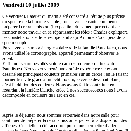
Vendredi 10 juillet 2009
Ce vendredi, l’atelier du matin a été consacré à l’étude plus précise
du spectre de la lumière visible ; nous avons ensuite commencé à
préparer la retransmission (l’exposition du samedi permettant de
montrer notre travail) en se répartissant les rôles : Charles expliquera
les constellations et le télescope tandis qu’Antoine s’occupera de la
spectroscopie.
Puis, avec le camp « énergie solaire » de la famille Paradisaea, nous
avons utilisé le coronographe, appareil permettant d’observer le
soleil.
Enfin nous sommes allés voir le camp « moteurs solaires » de
Paradisaea. Nous avons mené une double expérience : eux ont
dessiné les principales couleurs primaires sur un cercle ; en le faisant
tourner très vite grâce à un petit moteur, le cercle devenait blanc,
c’est l’addition des couleurs. Nous avons fait le contraire : en
regardant la lumière blanche grâce à nos spectroscopes nous l’avons
décomposée en couleurs de l’arc en ciel.
Après le déjeuner, nous sommes retournés dans notre salle pour
continuer de préparer la retransmission et penser à la disposition des
affiches. Cet atelier a été raccourci pour nous permettre d’aller
passer la deuxième partie de l’après-midi au lac de Saint Anthème. Il