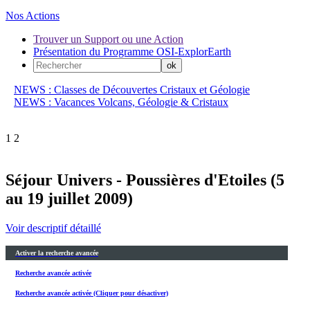
Nos Actions
Trouver un Support ou une Action
Présentation du Programme OSI-ExplorEarth
NEWS : Classes de Découvertes Cristaux et Géologie
NEWS : Vacances Volcans, Géologie & Cristaux
1
2
Séjour Univers - Poussières d'Etoiles (5
au 19 juillet 2009)
Voir descriptif détaillé
Activer la recherche avancée
Recherche avancée activée
Recherche avancée activée (Cliquer pour désactiver)