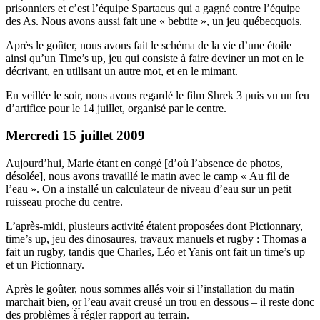
prisonniers et c’est l’équipe Spartacus qui a gagné contre l’équipe
des As. Nous avons aussi fait une « bebtite », un jeu québecquois.
Après le goûter, nous avons fait le schéma de la vie d’une étoile
ainsi qu’un Time’s up, jeu qui consiste à faire deviner un mot en le
décrivant, en utilisant un autre mot, et en le mimant.
En veillée le soir, nous avons regardé le film Shrek 3 puis vu un feu
d’artifice pour le 14 juillet, organisé par le centre.
Mercredi 15 juillet 2009
Aujourd’hui, Marie étant en congé [d’où l’absence de photos,
désolée], nous avons travaillé le matin avec le camp « Au fil de
l’eau ». On a installé un calculateur de niveau d’eau sur un petit
ruisseau proche du centre.
L’après-midi, plusieurs activité étaient proposées dont Pictionnary,
time’s up, jeu des dinosaures, travaux manuels et rugby : Thomas a
fait un rugby, tandis que Charles, Léo et Yanis ont fait un time’s up
et un Pictionnary.
Après le goûter, nous sommes allés voir si l’installation du matin
marchait bien,
or
l’eau avait creusé un trou en dessous – il reste donc
des problèmes à régler rapport au terrain.