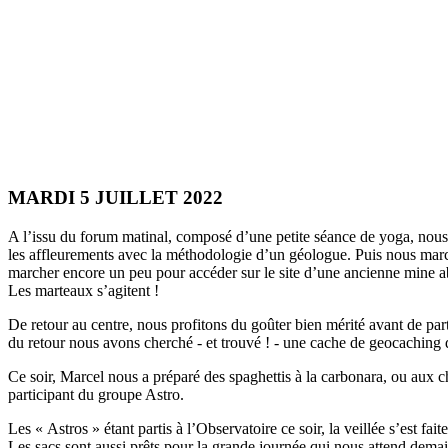
MARDI 5 JUILLET 2022
A l’issu du forum matinal, composé d’une petite séance de yoga, nou
les affleurements avec la méthodologie d’un géologue. Puis nous marc
marcher encore un peu pour accéder sur le site d’une ancienne mine aba
Les marteaux s’agitent !
De retour au centre, nous profitons du goûter bien mérité avant de part
du retour nous avons cherché - et trouvé ! - une cache de geocaching 
Ce soir, Marcel nous a préparé des spaghettis à la carbonara, ou aux c
participant du groupe Astro.
Les « Astros » étant partis à l’Observatoire ce soir, la veillée s’est fa
Les sacs sont aussi prêts pour la grande journée qui nous attend demai