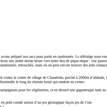
s avons préparé nos sacs pour partir en randonnée. Le télésiège nous e
hons une petite demie heure vers notre lieu de pique-nique : vue panor
ndonnée, rebouchée, mais où on peut encore trouver des jolis cristaux :
ir visiter le centre de village de Chandolin, perché à 2000m d’altitude, 
dissimulée le long du chemin boisé qui ramène au centre.
hampignons pour les végétariens, et en dessert une gigantesque tarte au 
ite en petit comité autour d’un jeu géologique façon jeu de l’oie.
n !