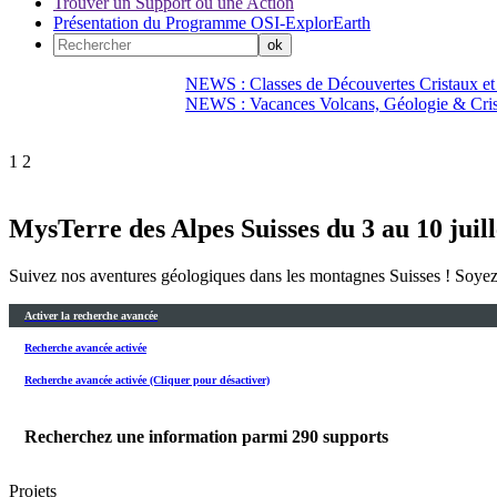
Trouver un Support ou une Action
Présentation du Programme OSI-ExplorEarth
NEWS : Classes de Découvertes Cristaux et
NEWS : Vacances Volcans, Géologie & Cri
1
2
MysTerre des Alpes Suisses du 3 au 10 juil
Suivez nos aventures géologiques dans les montagnes Suisses ! Soyez 
Activer la recherche avancée
Recherche avancée activée
Recherche avancée activée (Cliquer pour désactiver)
Recherchez une information parmi
290
supports
Projets