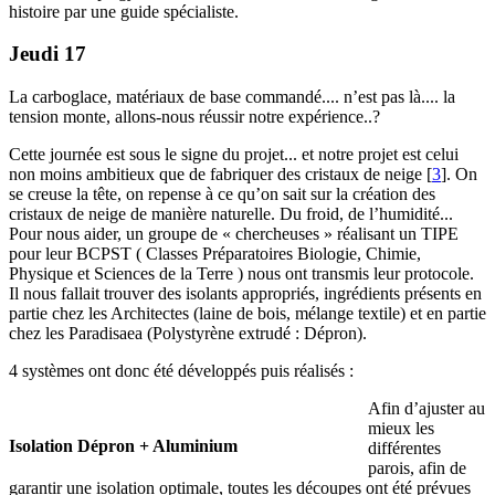
histoire par une guide spécialiste.
Jeudi 17
La carboglace, matériaux de base commandé.... n’est pas là.... la
tension monte, allons-nous réussir notre expérience..?
Cette journée est sous le signe du projet... et notre projet est celui
non moins ambitieux que de fabriquer des cristaux de neige
[
3
]
. On
se creuse la tête, on repense à ce qu’on sait sur la création des
cristaux de neige de manière naturelle. Du froid, de l’humidité...
Pour nous aider, un groupe de « chercheuses » réalisant un TIPE
pour leur BCPST ( Classes Préparatoires Biologie, Chimie,
Physique et Sciences de la Terre ) nous ont transmis leur protocole.
Il nous fallait trouver des isolants appropriés, ingrédients présents en
partie chez les Architectes (laine de bois, mélange textile) et en partie
chez les Paradisaea (Polystyrène extrudé : Dépron).
4 systèmes ont donc été développés puis réalisés :
Afin d’ajuster au
mieux les
Isolation Dépron + Aluminium
différentes
parois, afin de
garantir une isolation optimale, toutes les découpes ont été prévues