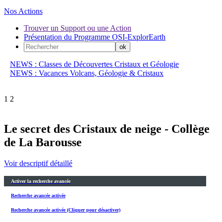
Nos Actions
Trouver un Support ou une Action
Présentation du Programme OSI-ExplorEarth
NEWS : Classes de Découvertes Cristaux et Géologie
NEWS : Vacances Volcans, Géologie & Cristaux
1
2
Le secret des Cristaux de neige - Collège
de La Barousse
Voir descriptif détaillé
Activer la recherche avancée
Recherche avancée activée
Recherche avancée activée (Cliquer pour désactiver)