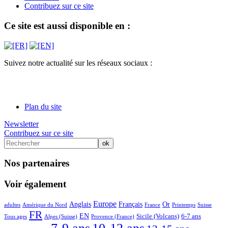
Contribuez sur ce site
Ce site est aussi disponible en :
Suivez notre actualité sur les réseaux sociaux :
Plan du site
Newsletter
Contribuez sur ce site
Nos partenaires
Voir également
6/65
6/65
28/65
30/65
23/65
14/65
25/65
2/65
7/65
6/65
Europe
Anglais
Français
Or
adultes
Amérique du Nord
France
Printemps
Suisse
48/65
7/65
23/65
5/65
17/65
17/65
9/65
FR
EN
Sicile (Volcans)
6-7 ans
Tous ages
Alpes (Suisse)
Provence (France)
65/65
64/65
49/65
11/65