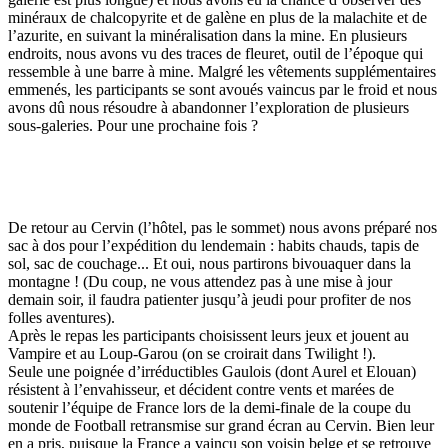
minéraux de chalcopyrite et de galène en plus de la malachite et de
l’azurite, en suivant la minéralisation dans la mine. En plusieurs
endroits, nous avons vu des traces de fleuret, outil de l’époque qui
ressemble à une barre à mine. Malgré les vêtements supplémentaires
emmenés, les participants se sont avoués vaincus par le froid et nous
avons dû nous résoudre à abandonner l’exploration de plusieurs
sous-galeries. Pour une prochaine fois ?
De retour au Cervin (l’hôtel, pas le sommet) nous avons préparé nos
sac à dos pour l’expédition du lendemain : habits chauds, tapis de
sol, sac de couchage... Et oui, nous partirons bivouaquer dans la
montagne ! (Du coup, ne vous attendez pas à une mise à jour
demain soir, il faudra patienter jusqu’à jeudi pour profiter de nos
folles aventures).
Après le repas les participants choisissent leurs jeux et jouent au
Vampire et au Loup-Garou (on se croirait dans Twilight !).
Seule une poignée d’irréductibles Gaulois (dont Aurel et Elouan)
résistent à l’envahisseur, et décident contre vents et marées de
soutenir l’équipe de France lors de la demi-finale de la coupe du
monde de Football retransmise sur grand écran au Cervin. Bien leur
en a pris, puisque la France a vaincu son voisin belge et se retrouve