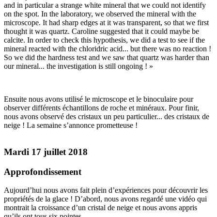
and in particular a strange white mineral that we could not identify
on the spot. In the laboratory, we observed the mineral with the
microscope. It had sharp edges at it was transparent, so that we first
thought it was quartz. Caroline suggested that it could maybe be
calcite. In order to check this hypothesis, we did a test to see if the
mineral reacted with the chloridric acid... but there was no reaction !
So we did the hardness test and we saw that quartz was harder than
our mineral... the investigation is still ongoing ! »
Ensuite nous avons utilisé le microscope et le binoculaire pour
observer différents échantillons de roche et minéraux. Pour finir,
nous avons observé des cristaux un peu particulier... des cristaux de
neige ! La semaine s’annonce prometteuse !
Mardi 17 juillet 2018
Approfondissement
Aujourd’hui nous avons fait plein d’expériences pour découvrir les
propriétés de la glace ! D’abord, nous avons regardé une vidéo qui
montrait la croissance d’un cristal de neige et nous avons appris
qu’ils ont tous six pointes.