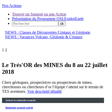
Nos Actions
Trouver un Support ou une Action
Présentation du Programme OSI-ExplorEarth
NEWS : Classes de Découvertes Cristaux et Géologie
NEWS : Vacances Volcans, Géologie & Cristaux
1
2
Le Trés'OR des MINES du 8 au 22 juillet
2018
Chers géologues, prospectrices ou prospecteurs de mines,
chercheuses ou chercheurs d’or l’équipe t’attend sur le terrain de
TES aventures.
Voir descriptif détaillé
Activer la recherche avancée
Recherche avancée activée