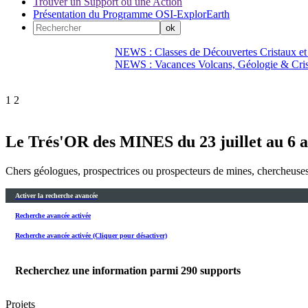
Trouver un Support ou une Action
Présentation du Programme OSI-ExplorEarth
NEWS : Classes de Découvertes Cristaux et
NEWS : Vacances Volcans, Géologie & Cri
1
2
Le Trés'OR des MINES du 23 juillet au 6 
Chers géologues, prospectrices ou prospecteurs de mines, chercheuses o
Activer la recherche avancée
Recherche avancée activée
Recherche avancée activée (Cliquer pour désactiver)
Recherchez une information parmi
290
supports
Projets