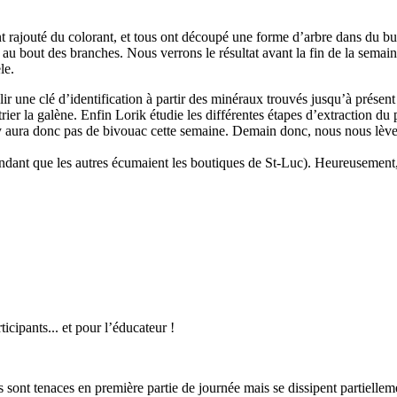
t rajouté du colorant, et tous ont découpé une forme d’arbre dans du buvar
 au bout des branches. Nous verrons le résultat avant la fin de la semain
le.
blir une clé d’identification à partir des minéraux trouvés jusqu’à prése
rier la galène. Enfin Lorik étudie les différentes étapes d’extraction d
’y aura donc pas de bivouac cette semaine. Demain donc, nous nous lèver
(pendant que les autres écumaient les boutiques de St-Luc). Heureusement
icipants... et pour l’éducateur !
es sont tenaces en première partie de journée mais se dissipent partiellem