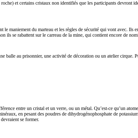
 de roche) et certains cristaux non identifiés que les participants devront 
t le maniement du marteau et les règles de sécurité qui vont avec. Ils 
non ils se rabattent sur le carreau de la mine, qui contient encore de n
 une balle au prisonnier, une activité de décoration ou un atelier cirque
ifférence entre un cristal et un verre, ou un métal. Qu’est-ce qu’un atom
inéraux, en pesant des poudres de dihydrogénophosphate de potassium (le
 devraient se former.