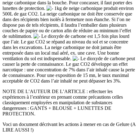
neige carbonique dans la bouche. Pour concasser, il faut porter des
lunettes de protection.
1kg de neige carbonique produit environ
500L de gaz CO2. La neige carbonique ne doit être conservée que
dans des récipients bien isolés à fermeture non étanche. Si l’on ne
dispose pas de tels récipients, il faudra l’emballer dans plusieurs
couches de papier ou de carton afin de réduire au minimum l’effet
de sublimation.
Le dioxyde de carbone est 1,5 fois plus lourd
que l’air. Le gaz CO2 se répand au niveau du sol et se concentre
dans les excavations. La neige carbonique ne doit jamais être
entreposée dans un local mal aéré, ex. une cave. Une bonne
ventilation du sol est indispensable.
Le dioxyde de carbone peut
causer la perte de connaissance. Le gaz CO2 développe un effet
narcotique : une concentration de 7% dans l’air inhalé cause la perte
de connaissance. Pour une exposition de 15 mn, le taux maximal
acceptable de CO2 dans l’air inhalé ne peut dépasser les 3%.
NOTE DE L’AUTEUR DE L’ARTICLE : effectuer les
expériences à l’extérieur en prenant comme précautions celles
classiquement employées en manipulation de substances
dangereuses : GANTS + BLOUSE + LUNETTES DE
PROTECTION.
Voci un document décrivant les actions à mener en cas de Gelure (A
LIRE AUSSI !)