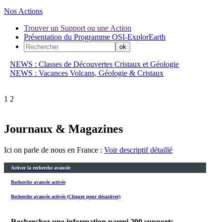
Nos Actions
Trouver un Support ou une Action
Présentation du Programme OSI-ExplorEarth
NEWS : Classes de Découvertes Cristaux et Géologie
NEWS : Vacances Volcans, Géologie & Cristaux
1
2
Journaux & Magazines
Ici on parle de nous en France :
Voir descriptif détaillé
Activer la recherche avancée
Recherche avancée activée
Recherche avancée activée (Cliquer pour désactiver)
Recherchez une information parmi
290
supports