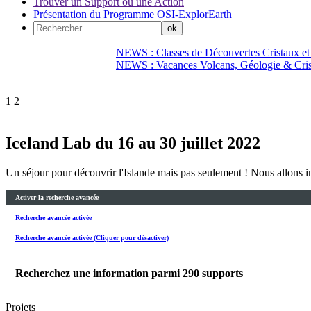
Trouver un Support ou une Action
Présentation du Programme OSI-ExplorEarth
NEWS : Classes de Découvertes Cristaux et
NEWS : Vacances Volcans, Géologie & Cri
1
2
Iceland Lab du 16 au 30 juillet 2022
Un séjour pour découvrir l'Islande mais pas seulement ! Nous allons ini
Activer la recherche avancée
Recherche avancée activée
Recherche avancée activée (Cliquer pour désactiver)
Recherchez une information parmi
290
supports
Projets