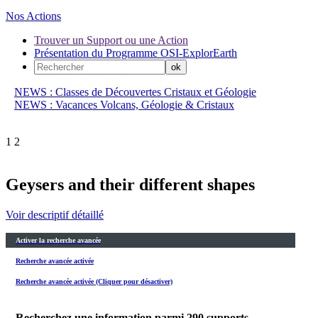
Nos Actions
Trouver un Support ou une Action
Présentation du Programme OSI-ExplorEarth
NEWS : Classes de Découvertes Cristaux et Géologie
NEWS : Vacances Volcans, Géologie & Cristaux
1
2
Geysers and their different shapes
Voir descriptif détaillé
Activer la recherche avancée
Recherche avancée activée
Recherche avancée activée (Cliquer pour désactiver)
Recherchez une information parmi
290
supports