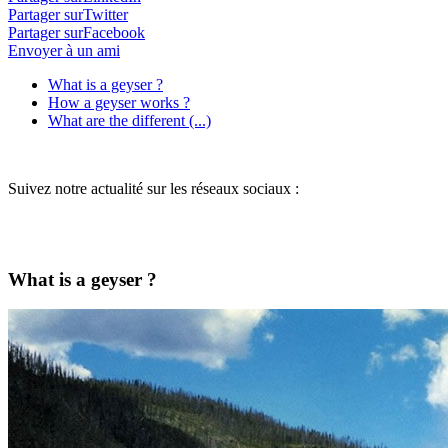
Partager surTwitter
Partager surFacebook
Envoyer à un ami
What is a geyser ?
How a geyser works ?
What are the different (...)
Suivez notre actualité sur les réseaux sociaux :
What is a geyser ?