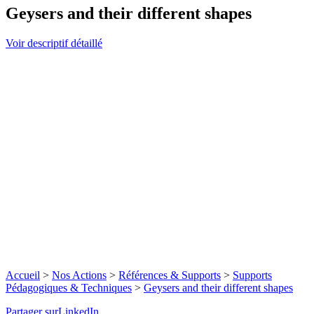
Geysers and their different shapes
Voir descriptif détaillé
Accueil
>
Nos Actions
>
Références & Supports
>
Supports
Pédagogiques & Techniques
>
Geysers and their different shapes
Partager surLinkedIn