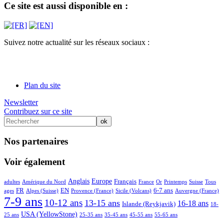
Ce site est aussi disponible en :
Suivez notre actualité sur les réseaux sociaux :
Plan du site
Newsletter
Contribuez sur ce site
Nos partenaires
Voir également
4/76
7/76
30/76
32/76
22/76
9/76
2/76
2/76
7/76
8/76
Anglais
Europe
Français
adultes
Amérique du Nord
France
Or
Printemps
Suisse
Tous
23/76
7/76
25/76
2/76
13/76
22/76
7/76
76/76
FR
EN
6-7 ans
ages
Alpes (Suisse)
Provence (France)
Sicile (Volcans)
Auvergne (France)
7-9 ans
53/76
43/76
17/76
36/76
3/76
10-12 ans
13-15 ans
16-18 ans
Islande (Reykjavik)
18-
29/76
3/76
3/76
3/76
3/76
USA (YellowStone)
25 ans
25-35 ans
35-45 ans
45-55 ans
55-65 ans