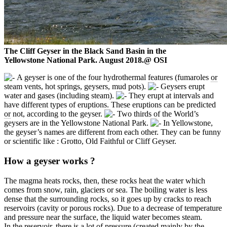
The Cliff Geyser in the Black Sand Basin in the
Yellowstone National Park. August 2018.@ OSI
A geyser is one of the four hydrothermal features (fumaroles
or
steam vents, hot springs, geysers, mud pots).
Geysers erupt
water and gases (including steam).
They erupt at intervals and
have different types of eruptions. These eruptions can be predicted
or
not, according to the geyser.
Two thirds of the World’s
geysers are in the Yellowstone National Park.
In Yellowstone,
the geyser’s names are different from each other. They can be funny
or scientific like : Grotto, Old Faithful or Cliff Geyser.
How a geyser works ?
The magma heats rocks, then, these rocks heat the water which
comes from snow, rain, glaciers or sea. The boiling water is less
dense that the surrounding rocks, so it goes up by cracks to reach
reservoirs (cavity or porous rocks). Due to a decrease of temperature
and pressure near the surface, the liquid water becomes steam.
In the reservoir, there is a lot of pressure (created mainly by the