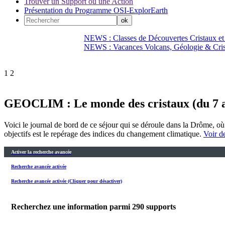
Trouver un Support ou une Action
Présentation du Programme OSI-ExplorEarth
NEWS : Classes de Découvertes Cristaux et
NEWS : Vacances Volcans, Géologie & Cri
1
2
GEOCLIM : Le monde des cristaux (du 7 au
Voici le journal de bord de ce séjour qui se déroule dans la Drôme, o
objectifs est le repérage des indices du changement climatique.
Voir de
Activer la recherche avancée
Recherche avancée activée
Recherche avancée activée (Cliquer pour désactiver)
Recherchez une information parmi
290
supports