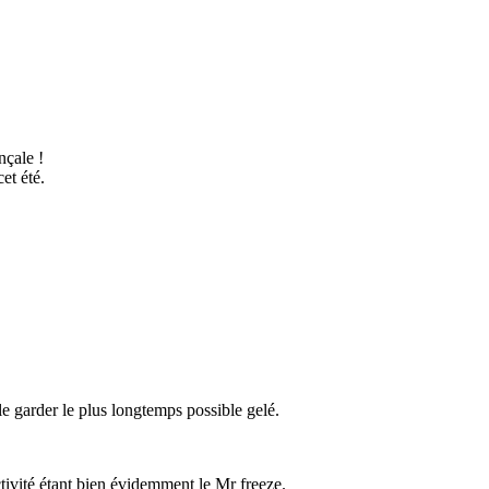
nçale !
et été.
le garder le plus longtemps possible gelé.
tivité étant bien évidemment le Mr freeze.