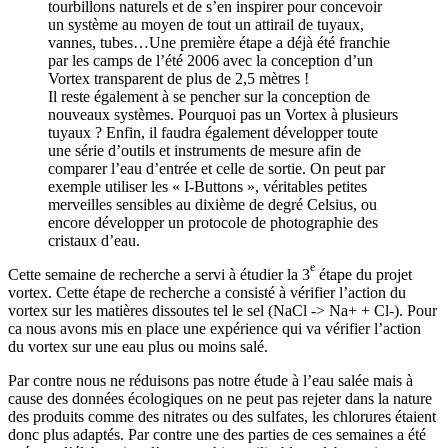
tourbillons naturels et de s’en inspirer pour concevoir
un système au moyen de tout un attirail de tuyaux,
vannes, tubes…Une première étape a déjà été franchie
par les camps de l’été 2006 avec la conception d’un
Vortex transparent de plus de 2,5 mètres !
Il reste également à se pencher sur la conception de
nouveaux systèmes. Pourquoi pas un Vortex à plusieurs
tuyaux ? Enfin, il faudra également développer toute
une série d’outils et instruments de mesure afin de
comparer l’eau d’entrée et celle de sortie. On peut par
exemple utiliser les « I-Buttons », véritables petites
merveilles sensibles au dixième de degré Celsius, ou
encore développer un protocole de photographie des
cristaux d’eau.
e
Cette semaine de recherche a servi à étudier la 3
étape du projet
vortex. Cette étape de recherche a consisté à vérifier l’action du
vortex sur les matières dissoutes tel le sel (NaCl -> Na+ + Cl-). Pour
ca nous avons mis en place une expérience qui va vérifier l’action
du vortex sur une eau plus ou moins salé.
Par contre nous ne réduisons pas notre étude à l’eau salée mais à
cause des données écologiques on ne peut pas rejeter dans la nature
des produits comme des nitrates ou des sulfates, les chlorures étaient
donc plus adaptés. Par contre une des parties de ces semaines a été