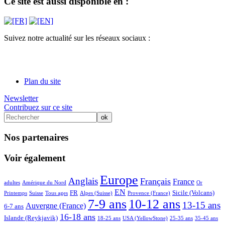
Ce site est aussi disponible en :
Suivez notre actualité sur les réseaux sociaux :
Plan du site
Newsletter
Contribuez sur ce site
Nos partenaires
Voir également
3/71
12/71
48/71
71/71
41/71
38/71
6/71
3/71
Europe
Anglais
Français
France
adultes
Amérique du Nord
Or
10/71
5/71
23/71
10/71
34/71
2/71
20/71
17/71
EN
FR
Sicile (Volcans)
Printemps
Suisse
Tous ages
Alpes (Suisse)
Provence (France)
36/71
71/71
68/71
48/71
21/71
7-9 ans
10-12 ans
13-15 ans
Auvergne (France)
6-7 ans
40/71
5/71
15/71
5/71
5/71
5/71
16-18 ans
Islande (Reykjavik)
18-25 ans
USA (YellowStone)
25-35 ans
35-45 ans