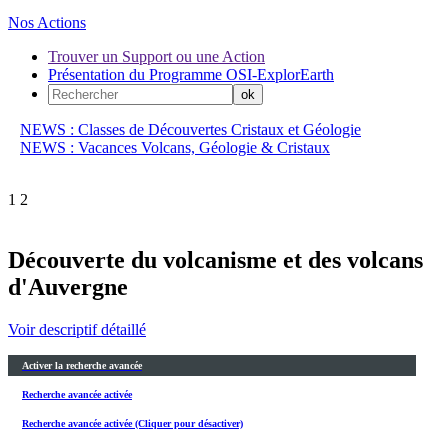
Nos Actions
Trouver un Support ou une Action
Présentation du Programme OSI-ExplorEarth
NEWS : Classes de Découvertes Cristaux et Géologie
NEWS : Vacances Volcans, Géologie & Cristaux
1
2
Découverte du volcanisme et des volcans
d'Auvergne
Voir descriptif détaillé
Activer la recherche avancée
Recherche avancée activée
Recherche avancée activée (Cliquer pour désactiver)