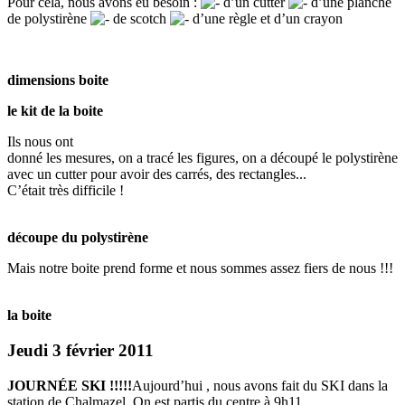
Pour cela, nous avons eu besoin :
d’un cutter
d’une planche
de polystirène
de scotch
d’une règle et d’un crayon
dimensions boite
le kit de la boite
Ils nous ont
donné les mesures, on a tracé les figures, on a découpé le polystirène
avec un cutter pour avoir des carrés, des rectangles...
C’était très difficile !
découpe du polystirène
Mais notre boite prend forme et nous sommes assez fiers de nous !!!
la boite
Jeudi 3 février 2011
JOURNÉE SKI !!!!!
Aujourd’hui , nous avons fait du SKI dans la
station de Chalmazel. On est partis du centre à 9h11.