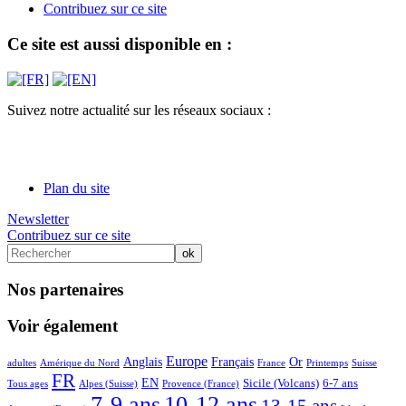
Contribuez sur ce site
Ce site est aussi disponible en :
Suivez notre actualité sur les réseaux sociaux :
Plan du site
Newsletter
Contribuez sur ce site
Nos partenaires
Voir également
6/65
6/65
28/65
30/65
23/65
14/65
25/65
2/65
7/65
6/65
Europe
Anglais
Français
Or
adultes
Amérique du Nord
France
Printemps
Suisse
48/65
7/65
23/65
5/65
17/65
17/65
9/65
FR
EN
Sicile (Volcans)
6-7 ans
Tous ages
Alpes (Suisse)
Provence (France)
65/65
64/65
49/65
11/65
7-9 ans
10-12 ans
13-15 ans