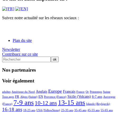
Suivez notre actualité sur les réseaux sociaux :
Plan du site
Newsletter
Contribuez sur ce site
Nos partenaires
Voir également
4/47
6/47
20/47
27/47
18/47
7/47
2/47
4/47
4/47
3/47
Europe
Anglais
Français
adultes
Amérique du Nord
France
Or
Printemps
Suisse
16/47
4/47
16/47
2/47
17/47
15/47
5/47
Sicile (Volcans)
FR
EN
6-7 ans
Tous ages
Alpes (Suisse)
Provence (France)
Auvergne
46/47
35/47
47/47
10/47
31/47
7-9 ans
13-15 ans
10-12 ans
(France)
Islande (Reykjavik)
16-18 ans
7/47
7/47
7/47
7/47
7/47
7/47
18-25 ans
USA (YellowStone)
25-35 ans
35-45 ans
45-55 ans
55-65 ans