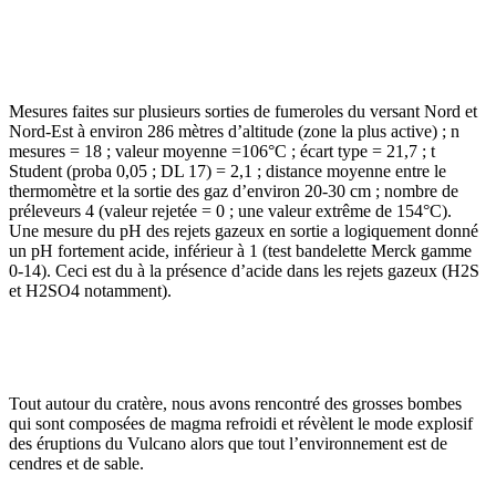
Mesures faites sur plusieurs sorties de fumeroles du versant Nord et
Nord-Est à environ 286 mètres d’altitude (zone la plus active) ; n
mesures = 18 ; valeur moyenne =106°C ; écart type = 21,7 ; t
Student (proba 0,05 ; DL 17) = 2,1 ; distance moyenne entre le
thermomètre et la sortie des gaz d’environ 20-30 cm ; nombre de
préleveurs 4 (valeur rejetée = 0 ; une valeur extrême de 154°C).
Une mesure du pH des rejets gazeux en sortie a logiquement donné
un pH fortement acide, inférieur à 1 (test bandelette Merck gamme
0-14). Ceci est du à la présence d’acide dans les rejets gazeux (H2S
et H2SO4 notamment).
Tout autour du cratère, nous avons rencontré des grosses bombes
qui sont composées de magma refroidi et révèlent le mode explosif
des éruptions du Vulcano alors que tout l’environnement est de
cendres et de sable.