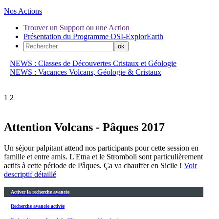
Nos Actions
Trouver un Support ou une Action
Présentation du Programme OSI-ExplorEarth
NEWS : Classes de Découvertes Cristaux et Géologie
NEWS : Vacances Volcans, Géologie & Cristaux
1
2
Attention Volcans - Pâques 2017
Un séjour palpitant attend nos participants pour cette session en
famille et entre amis. L'Etna et le Stromboli sont particulièrement
actifs à cette période de Pâques. Ça va chauffer en Sicile !
Voir
descriptif détaillé
Activer la recherche avancée
Recherche avancée activée