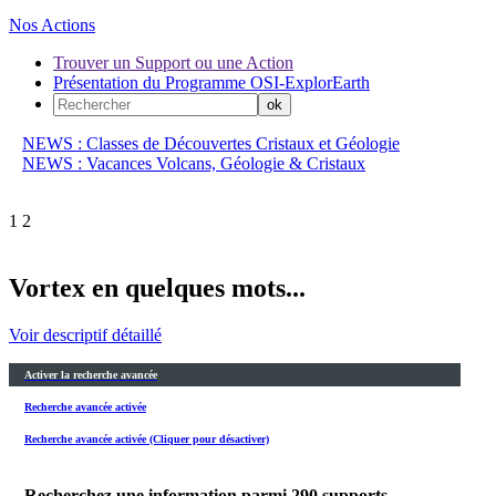
Nos Actions
Trouver un Support ou une Action
Présentation du Programme OSI-ExplorEarth
NEWS : Classes de Découvertes Cristaux et Géologie
NEWS : Vacances Volcans, Géologie & Cristaux
1
2
Vortex en quelques mots...
Voir descriptif détaillé
Activer la recherche avancée
Recherche avancée activée
Recherche avancée activée (Cliquer pour désactiver)
Recherchez une information parmi
290
supports