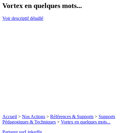
Vortex en quelques mots...
Voir descriptif détaillé
Accueil
>
Nos Actions
>
Références & Supports
>
Supports
Pédagogiques & Techniques
>
Vortex en quelques mots...
Partager surLinkedIn