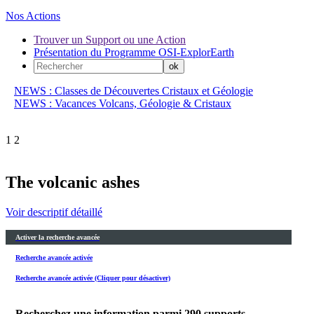
Nos Actions
Trouver un Support ou une Action
Présentation du Programme OSI-ExplorEarth
NEWS : Classes de Découvertes Cristaux et Géologie
NEWS : Vacances Volcans, Géologie & Cristaux
1
2
The volcanic ashes
Voir descriptif détaillé
Activer la recherche avancée
Recherche avancée activée
Recherche avancée activée (Cliquer pour désactiver)
Recherchez une information parmi
290
supports