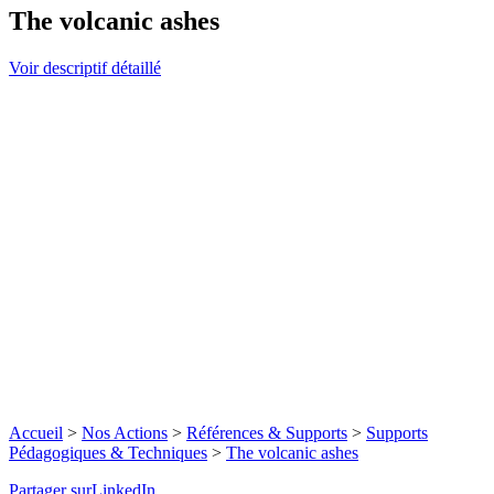
The volcanic ashes
Voir descriptif détaillé
Accueil
>
Nos Actions
>
Références & Supports
>
Supports
Pédagogiques & Techniques
>
The volcanic ashes
Partager surLinkedIn