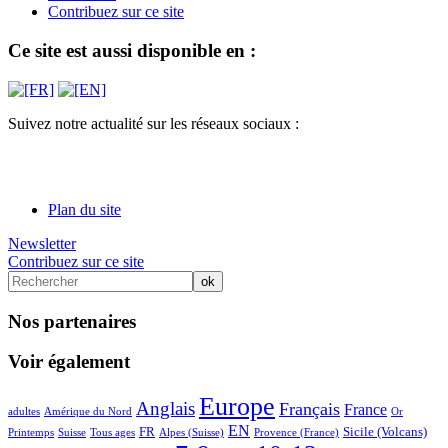
Contribuez sur ce site
Ce site est aussi disponible en :
Suivez notre actualité sur les réseaux sociaux :
Plan du site
Newsletter
Contribuez sur ce site
Nos partenaires
Voir également
3/71
12/71
48/71
71/71
41/71
38/71
6/71
3/71
Europe
Anglais
Français
France
adultes
Amérique du Nord
Or
10/71
5/71
23/71
10/71
34/71
2/71
20/71
17/71
EN
FR
Sicile (Volcans)
Printemps
Suisse
Tous ages
Alpes (Suisse)
Provence (France)