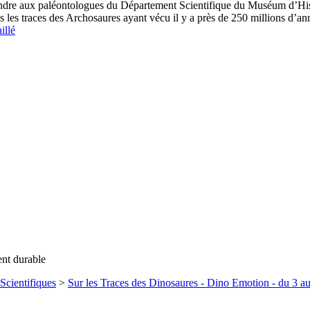
joindre aux paléontologues du Département Scientifique du Muséum d’His
 les traces des Archosaures ayant vécu il y a près de 250 millions d’ann
illé
ent durable
Scientifiques
>
Sur les Traces des Dinosaures - Dino Emotion - du 3 a