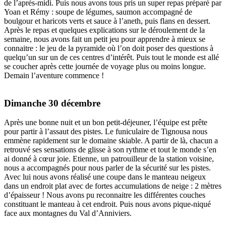
de l’après-midi. Puis nous avons tous pris un super repas préparé par
Yoan et Rémy : soupe de légumes, saumon accompagné de
boulgour et haricots verts et sauce à l’aneth, puis flans en dessert.
Après le repas et quelques explications sur le déroulement de la
semaine, nous avons fait un petit jeu pour apprendre à mieux se
connaitre : le jeu de la pyramide où l’on doit poser des questions à
quelqu’un sur un de ces centres d’intérêt. Puis tout le monde est allé
se coucher après cette journée de voyage plus ou moins longue.
Demain l’aventure commence !
Dimanche 30 décembre
Après une bonne nuit et un bon petit-déjeuner, l’équipe est prête
pour partir à l’assaut des pistes. Le funiculaire de Tignousa nous
emmène rapidement sur le domaine skiable. A partir de là, chacun a
retrouvé ses sensations de glisse à son rythme et tout le monde s’en
ai donné à cœur joie. Etienne, un patrouilleur de la station voisine,
nous a accompagnés pour nous parler de la sécurité sur les pistes.
Avec lui nous avons réalisé une coupe dans le manteau neigeux
dans un endroit plat avec de fortes accumulations de neige : 2 mètres
d’épaisseur ! Nous avons pu reconnaitre les différentes couches
constituant le manteau à cet endroit. Puis nous avons pique-niqué
face aux montagnes du Val d’Anniviers.