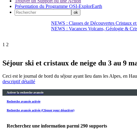
Trouver un Support ou une Action
Présentation du Programme OSI-ExplorEarth
NEWS : Classes de Découvertes Cristaux et
NEWS : Vacances Volcans, Géologie & Cri
1
2
Séjour ski et cristaux de neige du 3 au 9 m
Ceci est le journal de bord du séjour ayant lieu dans les Alpes, en Ha
descriptif détaillé
Activer la recherche avancée
Recherche avancée activée
Recherche avancée activée (Cliquer pour désactiver)
Recherchez une information parmi
290
supports