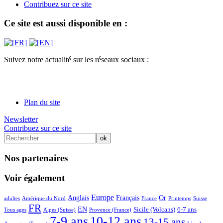
Contribuez sur ce site
Ce site est aussi disponible en :
Suivez notre actualité sur les réseaux sociaux :
Plan du site
Newsletter
Contribuez sur ce site
Nos partenaires
Voir également
6/65
6/65
28/65
30/65
23/65
14/65
25/65
2/65
7/65
6/65
Europe
Anglais
Français
Or
adultes
Amérique du Nord
France
Printemps
Suisse
48/65
7/65
23/65
5/65
17/65
17/65
9/65
FR
EN
Sicile (Volcans)
6-7 ans
Tous ages
Alpes (Suisse)
Provence (France)
65/65
64/65
49/65
11/65
7-9 ans
10-12 ans
13-15 ans