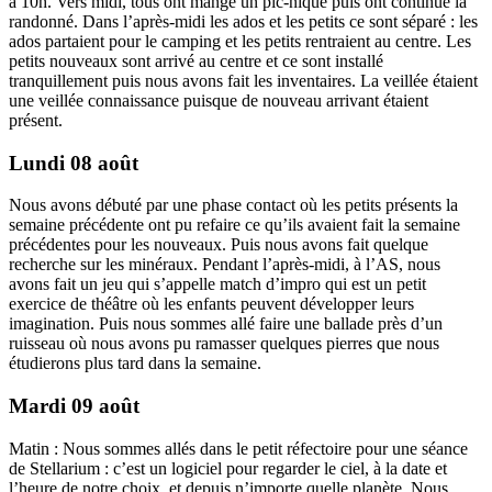
à 10h. Vers midi, tous ont mangé un pic-nique puis ont continué la
randonné. Dans l’après-midi les ados et les petits ce sont séparé : les
ados partaient pour le camping et les petits rentraient au centre. Les
petits nouveaux sont arrivé au centre et ce sont installé
tranquillement puis nous avons fait les inventaires. La veillée étaient
une veillée connaissance puisque de nouveau arrivant étaient
présent.
Lundi 08 août
Nous avons débuté par une phase contact où les petits présents la
semaine précédente ont pu refaire ce qu’ils avaient fait la semaine
précédentes pour les nouveaux. Puis nous avons fait quelque
recherche sur les minéraux. Pendant l’après-midi, à l’AS, nous
avons fait un jeu qui s’appelle match d’impro qui est un petit
exercice de théâtre où les enfants peuvent développer leurs
imagination. Puis nous sommes allé faire une ballade près d’un
ruisseau où nous avons pu ramasser quelques pierres que nous
étudierons plus tard dans la semaine.
Mardi 09 août
Matin : Nous sommes allés dans le petit réfectoire pour une séance
de Stellarium : c’est un logiciel pour regarder le ciel, à la date et
l’heure de notre choix, et depuis n’importe quelle planète. Nous