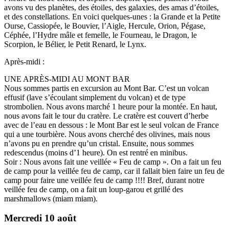
avons vu des planètes, des étoiles, des galaxies, des amas d’étoiles,
et des constellations. En voici quelques-unes : la Grande et la Petite
Ourse, Cassiopée, le Bouvier, l’Aigle, Hercule, Orion, Pégase,
Céphée, l’Hydre mâle et femelle, le Fourneau, le Dragon, le
Scorpion, le Bélier, le Petit Renard, le Lynx.
Après-midi :
UNE APRÈS-MIDI AU MONT BAR
Nous sommes partis en excursion au Mont Bar. C’est un volcan
effusif (lave s’écoulant simplement du volcan) et de type
strombolien. Nous avons marché 1 heure pour la montée. En haut,
nous avons fait le tour du cratère. Le cratère est couvert d’herbe
avec de l’eau en dessous : le Mont Bar est le seul volcan de France
qui a une tourbière. Nous avons cherché des olivines, mais nous
n’avons pu en prendre qu’un cristal. Ensuite, nous sommes
redescendus (moins d’1 heure). On est rentré en minibus.
Soir : Nous avons fait une veillée « Feu de camp ». On a fait un feu
de camp pour la veillée feu de camp, car il fallait bien faire un feu de
camp pour faire une veillée feu de camp !!!! Bref, durant notre
veillée feu de camp, on a fait un loup-garou et grillé des
marshmallows (miam miam).
Mercredi 10 août