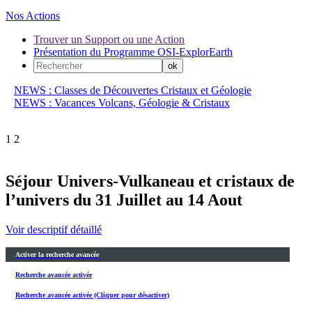
Nos Actions
Trouver un Support ou une Action
Présentation du Programme OSI-ExplorEarth
NEWS : Classes de Découvertes Cristaux et Géologie
NEWS : Vacances Volcans, Géologie & Cristaux
1
2
Séjour Univers-Vulkaneau et cristaux de
l’univers du 31 Juillet au 14 Aout
Voir descriptif détaillé
Activer la recherche avancée
Recherche avancée activée
Recherche avancée activée (Cliquer pour désactiver)