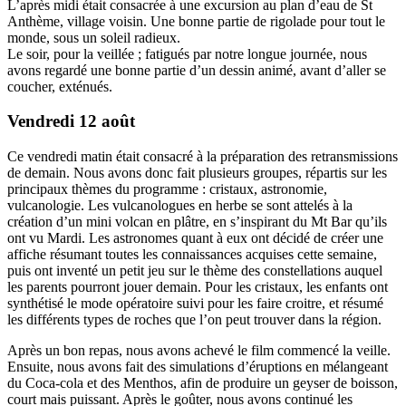
L’après midi était consacrée à une excursion au plan d’eau de St
Anthème, village voisin. Une bonne partie de rigolade pour tout le
monde, sous un soleil radieux.
Le soir, pour la veillée ; fatigués par notre longue journée, nous
avons regardé une bonne partie d’un dessin animé, avant d’aller se
coucher, exténués.
Vendredi 12 août
Ce vendredi matin était consacré à la préparation des retransmissions
de demain. Nous avons donc fait plusieurs groupes, répartis sur les
principaux thèmes du programme : cristaux, astronomie,
vulcanologie. Les vulcanologues en herbe se sont attelés à la
création d’un mini volcan en plâtre, en s’inspirant du Mt Bar qu’ils
ont vu Mardi. Les astronomes quant à eux ont décidé de créer une
affiche résumant toutes les connaissances acquises cette semaine,
puis ont inventé un petit jeu sur le thème des constellations auquel
les parents pourront jouer demain. Pour les cristaux, les enfants ont
synthétisé le mode opératoire suivi pour les faire croitre, et résumé
les différents types de roches que l’on peut trouver dans la région.
Après un bon repas, nous avons achevé le film commencé la veille.
Ensuite, nous avons fait des simulations d’éruptions en mélangeant
du Coca-cola et des Menthos, afin de produire un geyser de boisson,
court mais puissant. Après le goûter, nous avons continué les