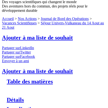
Des voyages scientifiques qui changent le monde
Des aventures hors du commun, des projets réels pour le
développement durable
Accueil
>
Nos Actions
>
Journal de Bord des Opérations
>
Vacances Scientifiques
>
Séjour Univers-Vulkaneau du 14 Aout au
21 Aout
Ajouter à ma liste de souhait
Partager surLinkedIn
Partager surTwitter
Partager surFacebook
Envoyer à un ami
Ajouter à ma liste de souhait
Table des matières
Détails