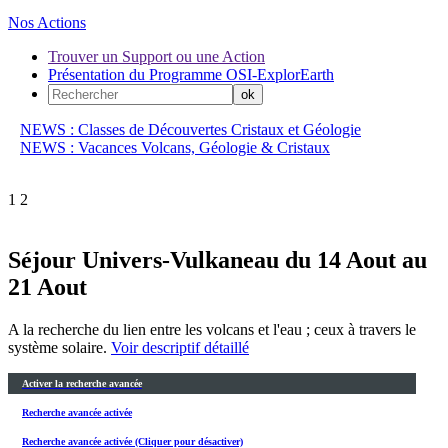
Nos Actions
Trouver un Support ou une Action
Présentation du Programme OSI-ExplorEarth
NEWS : Classes de Découvertes Cristaux et Géologie
NEWS : Vacances Volcans, Géologie & Cristaux
1
2
Séjour Univers-Vulkaneau du 14 Aout au
21 Aout
A la recherche du lien entre les volcans et l'eau ; ceux à travers le
système solaire.
Voir descriptif détaillé
Activer la recherche avancée
Recherche avancée activée
Recherche avancée activée (Cliquer pour désactiver)