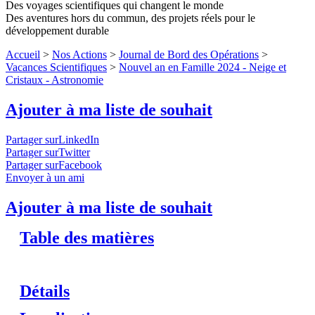
Des voyages scientifiques qui changent le monde
Des aventures hors du commun, des projets réels pour le
développement durable
Accueil
>
Nos Actions
>
Journal de Bord des Opérations
>
Vacances Scientifiques
>
Nouvel an en Famille 2024 - Neige et
Cristaux - Astronomie
Ajouter à ma liste de souhait
Partager surLinkedIn
Partager surTwitter
Partager surFacebook
Envoyer à un ami
Ajouter à ma liste de souhait
Table des matières
Détails