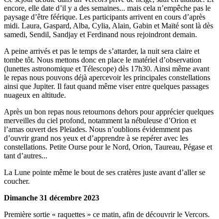
encore, elle date d’il y a des semaines... mais cela n’empêche pas le
paysage d’être féérique. Les participants arrivent en cours d’après
midi. Laura, Gaspard, Alba, Cylia, Alain, Gabin et Maïté sont là dès
samedi, Sendil, Sandjay et Ferdinand nous rejoindront demain.
A peine arrivés et pas le temps de s’attarder, la nuit sera claire et
tombe tôt. Nous mettons donc en place le matériel d’observation
(lunettes astronomique et Télescope) dès 17h30. Ainsi même avant
le repas nous pouvons déjà apercevoir les principales constellations
ainsi que Jupiter. Il faut quand même viser entre quelques passages
nuageux en altitude.
Après un bon repas nous retournons dehors pour apprécier quelques
merveilles du ciel profond, notamment la nébuleuse d’Orion et
l’amas ouvert des Pleïades. Nous n’oublions évidemment pas
d’ouvrir grand nos yeux et d’apprendre à se repérer avec les
constellations. Petite Ourse pour le Nord, Orion, Taureau, Pégase et
tant d’autres...
La Lune pointe même le bout de ses cratères juste avant d’aller se
coucher.
Dimanche 31 décembre 2023
Première sortie « raquettes » ce matin, afin de découvrir le Vercors.