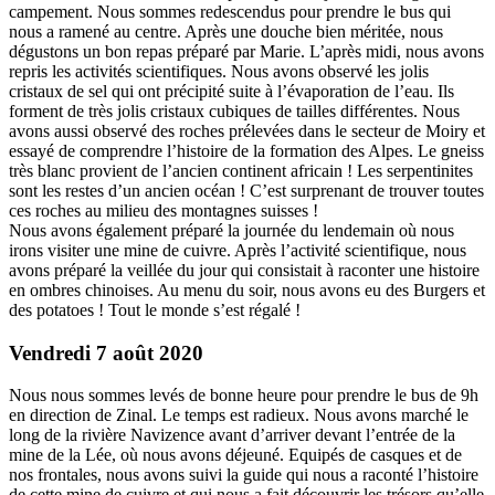
campement. Nous sommes redescendus pour prendre le bus qui
nous a ramené au centre. Après une douche bien méritée, nous
dégustons un bon repas préparé par Marie. L’après midi, nous avons
repris les activités scientifiques. Nous avons observé les jolis
cristaux de sel qui ont précipité suite à l’évaporation de l’eau. Ils
forment de très jolis cristaux cubiques de tailles différentes. Nous
avons aussi observé des roches prélevées dans le secteur de Moiry et
essayé de comprendre l’histoire de la formation des Alpes. Le gneiss
très blanc provient de l’ancien continent africain ! Les serpentinites
sont les restes d’un ancien océan ! C’est surprenant de trouver toutes
ces roches au milieu des montagnes suisses !
Nous avons également préparé la journée du lendemain où nous
irons visiter une mine de cuivre. Après l’activité scientifique, nous
avons préparé la veillée du jour qui consistait à raconter une histoire
en ombres chinoises. Au menu du soir, nous avons eu des Burgers et
des potatoes ! Tout le monde s’est régalé !
Vendredi 7 août 2020
Nous nous sommes levés de bonne heure pour prendre le bus de 9h
en direction de Zinal. Le temps est radieux. Nous avons marché le
long de la rivière Navizence avant d’arriver devant l’entrée de la
mine de la Lée, où nous avons déjeuné. Equipés de casques et de
nos frontales, nous avons suivi la guide qui nous a raconté l’histoire
de cette mine de cuivre et qui nous a fait découvrir les trésors qu’elle