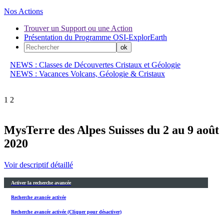
Nos Actions
Trouver un Support ou une Action
Présentation du Programme OSI-ExplorEarth
NEWS : Classes de Découvertes Cristaux et Géologie
NEWS : Vacances Volcans, Géologie & Cristaux
1
2
MysTerre des Alpes Suisses du 2 au 9 août
2020
Voir descriptif détaillé
Activer la recherche avancée
Recherche avancée activée
Recherche avancée activée (Cliquer pour désactiver)