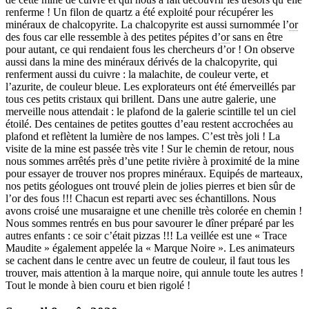
renferme ! Un filon de quartz a été exploité pour récupérer les
minéraux de chalcopyrite. La chalcopyrite est aussi surnommée l’
or
des fous car elle ressemble à des petites pépites d’
or
sans en être
pour autant, ce qui rendaient fous les chercheurs d’or ! On observe
aussi dans la mine des minéraux dérivés de la chalcopyrite, qui
renferment aussi du cuivre : la malachite, de couleur verte, et
l’azurite, de couleur bleue. Les explorateurs ont été émerveillés par
tous ces petits cristaux qui brillent. Dans une autre galerie, une
merveille nous attendait : le plafond de la galerie scintille tel un ciel
étoilé. Des centaines de petites gouttes d’eau restent accrochées au
plafond et reflètent la lumière de nos lampes. C’est très joli ! La
visite de la mine est passée très vite ! Sur le chemin de retour, nous
nous sommes arrêtés près d’une petite rivière à proximité de la mine
pour essayer de trouver nos propres minéraux. Equipés de marteaux,
nos petits géologues ont trouvé plein de jolies pierres et bien sûr de
l’or des fous !!! Chacun est reparti avec ses échantillons. Nous
avons croisé une musaraigne et une chenille très colorée en chemin !
Nous sommes rentrés en bus pour savourer le dîner préparé par les
autres enfants : ce soir c’était pizzas !!! La veillée est une « Trace
Maudite » également appelée la « Marque Noire ». Les animateurs
se cachent dans le centre avec un feutre de couleur, il faut tous les
trouver, mais attention à la marque noire, qui annule toute les autres !
Tout le monde à bien couru et bien rigolé !