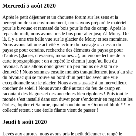
Mercredi 5 août 2020
Après le petit déjeuner et un chouette forum sur les sens et la
perception de son environnement, nous avons préparé le matériel
pour le bivouac et ramassé du bois pour le feu de camp. Après le
repas du midi, nous avons pris le bus pour aller jusqu’à Moiry. De
là, il y a une très belle vue sur le glacier de Moiry et ses moraines.
Nous avons fait une activité « lecture du paysage » : dessin du
paysage pour certains, recherche des éléments du paysage pour
d’autres (glacier, crevasses, moraines…), ou encore lecture de la
carte topographique : on a repéré le chemin jusqu’au lieu du
bivouac. Nous allons donc gravir un peu moins de 200 m de
dénivelé ! Nous sommes ensuite montés tranquillement jusqu’au site
du bivouac qui se trouve au bord d’un petit lac avec une vue
exceptionnelle sur le glacier. Nous avons assisté à un merveilleux
coucher de soleil ! Nous avons dîné autour du feu de camp en
racontant des blagues et des anecdotes bien rigolotes ! Puis tout le
monde s’est installé dans son duvet pour s’endormir en regardant les
étoiles, Jupiter et Saturne, quand soudain un « Oooooohhhhh !!!! »
collectif retenti : une étoile filante vient de passer !
Jeudi 6 août 2020
Levés aux aurores, nous avons pris le petit déjeuner et rangé le