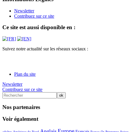
Newsletter
Contribuez sur ce site
Ce site est aussi disponible en :
Suivez notre actualité sur les réseaux sociaux :
Plan du site
Newsletter
Contribuez sur ce site
Nos partenaires
Voir également
6/61
5/61
36/61
43/61
21/61
13/61
2/61
3/61
5/61
4/61
Europe
Anglais
Français
adultes
Amérique du Nord
France
Or
Printemps
Suisse