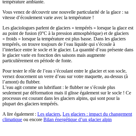
température ambiante.
Vous venez de découvrir une nouvelle particularité de la glace : sa
vitesse d’écoulement varie avec la température !
Les glaciologues parlent de glaciers « tempérés » lorsque la glace est
au point de fusion (0°C à la pression atmosphérique) et de glaciers
« froids » lorsque la température est plus basse. Dans les glaciers
tempérés, on trouve toujours de l’eau liquide qui s’écoule à
l’interface entre le socle et le glacier. La quantité d’eau présente dans
le glacier varie en fonction des saisons mais augmente
particulièrement en période de fonte.
Pour tester le rôle de l’eau s’écoulant entre le glacier et son socle,
versez doucement un verre d’eau sur votre maquette, au-dessus (à
l’amont) du flubber.
L’eau agit comme un lubrifiant : le flubber ne s’écoule plus
seulement par déformation mais il glisse également sur le socle ! Ce
processus est courant dans les glaciers alpins, qui sont pour la
plupart des glaciers tempérés.
A lire également :
Les glaciers
,
Les glaciers : impact du changement
climatique
ou encore
Bilan énergétique d’un glacier alpin