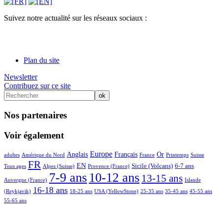
Suivez notre actualité sur les réseaux sociaux :
Plan du site
Newsletter
Contribuez sur ce site
Nos partenaires
Voir également
6/65
6/65
28/65
30/65
23/65
14/65
25/65
2/65
7/65
6/65
Europe
Anglais
Français
Or
adultes
Amérique du Nord
France
Printemps
Suisse
48/65
7/65
23/65
5/65
17/65
17/65
9/65
FR
EN
Sicile (Volcans)
6-7 ans
Tous ages
Alpes (Suisse)
Provence (France)
65/65
64/65
49/65
11/65
7-9 ans
10-12 ans
13-15 ans
Auvergne (France)
Islande
38/65
2/65
8/65
2/65
2/65
2/65
2/65
16-18 ans
(Reykjavik)
18-25 ans
USA (YellowStone)
25-35 ans
35-45 ans
45-55 ans
55-65 ans